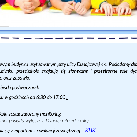
rowym budynku usytuowanym przy ulicy Dunajcowej 44. Posiadamy duż
ynku przedszkola znajdują się słoneczne i przestronne sale dyd
e oraz zabawki.
obiad i podwieczorek.
ątku w godzinach od 6:30 do 17:00
.
olu został założony monitoring.
er posiada wyłącznie Dyrekcja Przedszkola)
KLIK
 się z raportem z ewaluacji zewnętrznej –