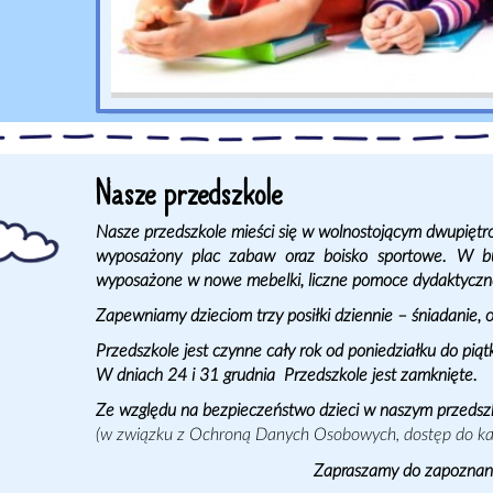
Nasze przedszkole
Nasze przedszkole mieści się w wolnostojącym dwupięt
wyposażony plac zabaw oraz boisko sportowe. W bud
wyposażone w nowe mebelki, liczne pomoce dydaktyczn
Zapewniamy dzieciom trzy posiłki dziennie – śniadanie, 
Przedszkole jest czynne cały rok od poniedziałku do pi
W dniach 24 i 31 grudnia Przedszkole jest zamknięte.
Ze względu na bezpieczeństwo dzieci w naszym przedszk
(w związku z Ochroną Danych Osobowych, dostęp do kam
Zapraszamy do zapoznania